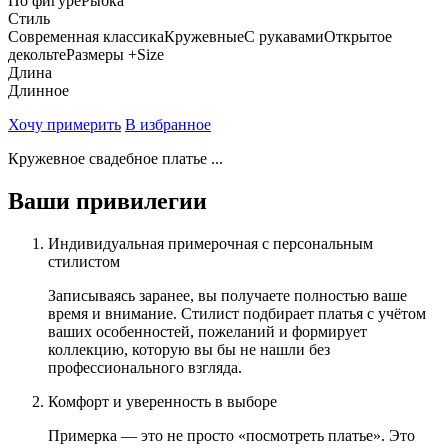
По фигуре
Рыбка
Стиль
Современная классика
Кружевные
С рукавами
Открытое
декольте
Размеры +Size
Длина
Длинное
Хочу примерить
В избранное
Кружевное свадебное платье ...
Ваши привилегии
Индивидуальная примерочная с персональным
стилистом
Записываясь заранее, вы получаете полностью ваше
время и внимание. Стилист подбирает платья с учётом
ваших особенностей, пожеланий и формирует
коллекцию, которую вы бы не нашли без
профессионального взгляда.
Комфорт и уверенность в выборе
Примерка — это не просто «посмотреть платье». Это