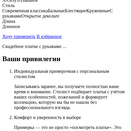
А-силуэт
Пышное
Стиль
Современная классика
Бальные
Блестящие
Кружевные
С
рукавами
Открытое декольте
Длина
Длинное
Хочу примерить
В избранное
Свадебное платье с рукавами ...
Ваши привилегии
Индивидуальная примерочная с персональным
стилистом
Записываясь заранее, вы получаете полностью ваше
время и внимание. Стилист подбирает платья с учётом
ваших особенностей, пожеланий и формирует
коллекцию, которую вы бы не нашли без
профессионального взгляда.
Комфорт и уверенность в выборе
Примерка — это не просто «посмотреть платье». Это