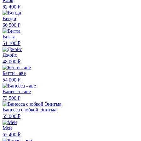
Клоя
62 400 ₽
Венди
66 500 ₽
Витта
51 100 ₽
Джойс
48 000 ₽
Бетти - аве
54 000 ₽
Ванесса - аве
73 500 ₽
Ванесса с юбкой Энигма
55 000 ₽
Мей
62 400 ₽