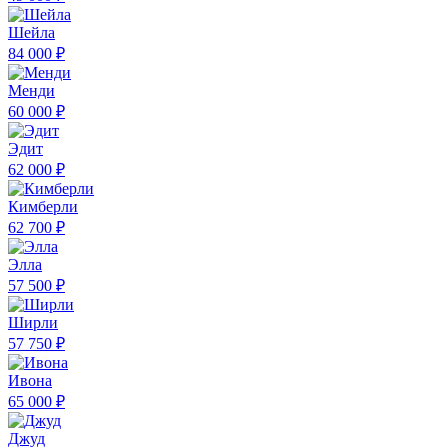
Шейла
84 000 ₽
Менди
60 000 ₽
Эдит
62 000 ₽
Кимберли
62 700 ₽
Элла
57 500 ₽
Ширли
57 750 ₽
Ивона
65 000 ₽
Джуд