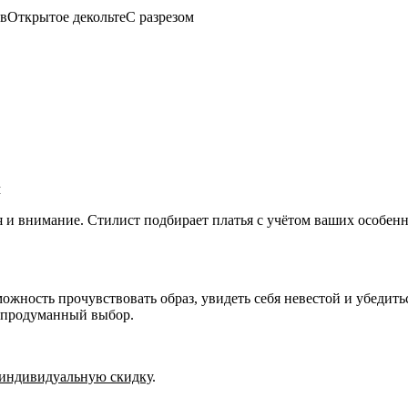
ов
Открытое декольте
С разрезом
м
я и внимание. Стилист подбирает платья с учётом ваших особе
ожность прочувствовать образ, увидеть себя невестой и убедить
, продуманный выбор.
индивидуальную скидку
.