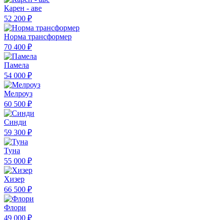
Карен - аве
52 200 ₽
Норма трансформер
70 400 ₽
Памела
54 000 ₽
Мелроуз
60 500 ₽
Синди
59 300 ₽
Туна
55 000 ₽
Хизер
66 500 ₽
Флори
49 000 ₽