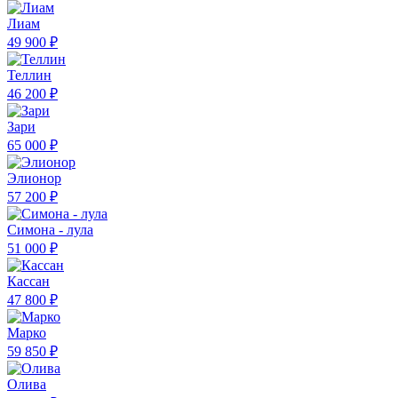
Лиам
49 900 ₽
Теллин
46 200 ₽
Зари
65 000 ₽
Элионор
57 200 ₽
Симона - лула
51 000 ₽
Кассан
47 800 ₽
Марко
59 850 ₽
Олива