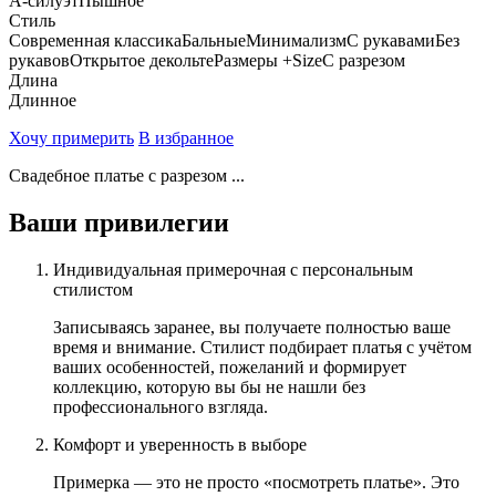
А-силуэт
Пышное
Стиль
Современная классика
Бальные
Минимализм
С рукавами
Без
рукавов
Открытое декольте
Размеры +Size
С разрезом
Длина
Длинное
Хочу примерить
В избранное
Свадебное платье с разрезом ...
Ваши привилегии
Индивидуальная примерочная с персональным
стилистом
Записываясь заранее, вы получаете полностью ваше
время и внимание. Стилист подбирает платья с учётом
ваших особенностей, пожеланий и формирует
коллекцию, которую вы бы не нашли без
профессионального взгляда.
Комфорт и уверенность в выборе
Примерка — это не просто «посмотреть платье». Это