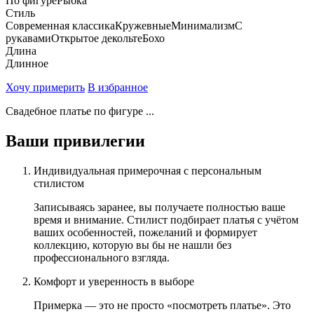
По фигуре
Рыбка
Стиль
Современная классика
Кружевные
Минимализм
С
рукавами
Открытое декольте
Бохо
Длина
Длинное
Хочу примерить
В избранное
Свадебное платье по фигуре ...
Ваши привилегии
Индивидуальная примерочная с персональным
стилистом
Записываясь заранее, вы получаете полностью ваше
время и внимание. Стилист подбирает платья с учётом
ваших особенностей, пожеланий и формирует
коллекцию, которую вы бы не нашли без
профессионального взгляда.
Комфорт и уверенность в выборе
Примерка — это не просто «посмотреть платье». Это