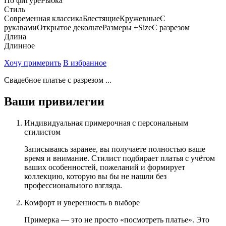
По фигуре
Рыбка
Стиль
Современная классика
Блестящие
Кружевные
С
рукавами
Открытое декольте
Размеры +Size
С разрезом
Длина
Длинное
Хочу примерить
В избранное
Свадебное платье с разрезом ...
Ваши привилегии
Индивидуальная примерочная с персональным
стилистом
Записываясь заранее, вы получаете полностью ваше
время и внимание. Стилист подбирает платья с учётом
ваших особенностей, пожеланий и формирует
коллекцию, которую вы бы не нашли без
профессионального взгляда.
Комфорт и уверенность в выборе
Примерка — это не просто «посмотреть платье». Это