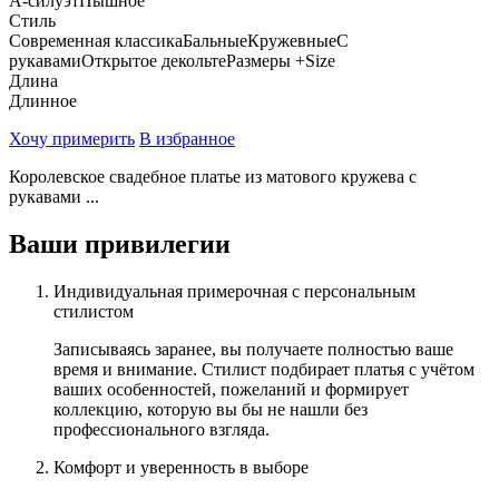
А-силуэт
Пышное
Стиль
Современная классика
Бальные
Кружевные
С
рукавами
Открытое декольте
Размеры +Size
Длина
Длинное
Хочу примерить
В избранное
Королевское свадебное платье из матового кружева с
рукавами ...
Ваши привилегии
Индивидуальная примерочная с персональным
стилистом
Записываясь заранее, вы получаете полностью ваше
время и внимание. Стилист подбирает платья с учётом
ваших особенностей, пожеланий и формирует
коллекцию, которую вы бы не нашли без
профессионального взгляда.
Комфорт и уверенность в выборе