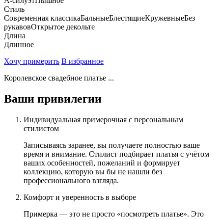
А-силуэт
Пышное
Стиль
Современная классика
Бальные
Блестящие
Кружевные
Без
рукавов
Открытое декольте
Длина
Длинное
Хочу примерить
В избранное
Королевское свадебное платье ...
Ваши привилегии
Индивидуальная примерочная с персональным
стилистом
Записываясь заранее, вы получаете полностью ваше
время и внимание. Стилист подбирает платья с учётом
ваших особенностей, пожеланий и формирует
коллекцию, которую вы бы не нашли без
профессионального взгляда.
Комфорт и уверенность в выборе
Примерка — это не просто «посмотреть платье». Это