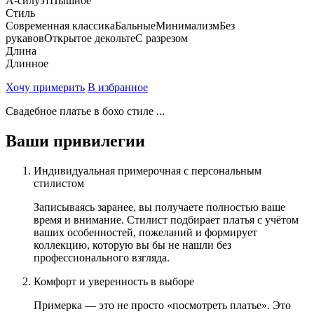
А-силуэт
Пышное
Стиль
Современная классика
Бальные
Минимализм
Без
рукавов
Открытое декольте
С разрезом
Длина
Длинное
Хочу примерить
В избранное
Свадебное платье в бохо стиле ...
Ваши привилегии
Индивидуальная примерочная с персональным
стилистом
Записываясь заранее, вы получаете полностью ваше
время и внимание. Стилист подбирает платья с учётом
ваших особенностей, пожеланий и формирует
коллекцию, которую вы бы не нашли без
профессионального взгляда.
Комфорт и уверенность в выборе
Примерка — это не просто «посмотреть платье». Это