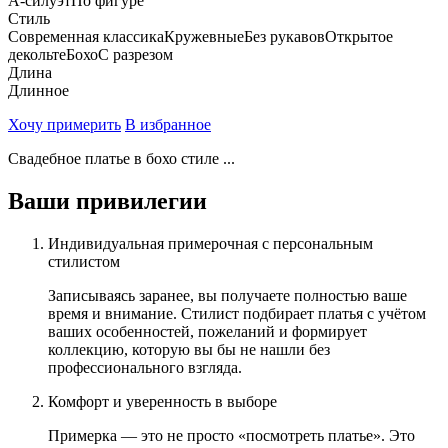
А-силуэт
По фигуре
Стиль
Современная классика
Кружевные
Без рукавов
Открытое
декольте
Бохо
С разрезом
Длина
Длинное
Хочу примерить
В избранное
Свадебное платье в бохо стиле ...
Ваши привилегии
Индивидуальная примерочная с персональным
стилистом
Записываясь заранее, вы получаете полностью ваше
время и внимание. Стилист подбирает платья с учётом
ваших особенностей, пожеланий и формирует
коллекцию, которую вы бы не нашли без
профессионального взгляда.
Комфорт и уверенность в выборе
Примерка — это не просто «посмотреть платье». Это