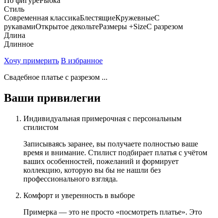
По фигуре
Рыбка
Стиль
Современная классика
Блестящие
Кружевные
С
рукавами
Открытое декольте
Размеры +Size
С разрезом
Длина
Длинное
Хочу примерить
В избранное
Свадебное платье с разрезом ...
Ваши привилегии
Индивидуальная примерочная с персональным
стилистом
Записываясь заранее, вы получаете полностью ваше
время и внимание. Стилист подбирает платья с учётом
ваших особенностей, пожеланий и формирует
коллекцию, которую вы бы не нашли без
профессионального взгляда.
Комфорт и уверенность в выборе
Примерка — это не просто «посмотреть платье». Это