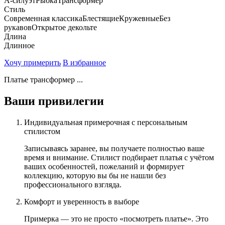
А-силуэт
Рыбка
Трансформер
Стиль
Современная классика
Блестящие
Кружевные
Без
рукавов
Открытое декольте
Длина
Длинное
Хочу примерить
В избранное
Платье трансформер ...
Ваши привилегии
Индивидуальная примерочная с персональным
стилистом
Записываясь заранее, вы получаете полностью ваше
время и внимание. Стилист подбирает платья с учётом
ваших особенностей, пожеланий и формирует
коллекцию, которую вы бы не нашли без
профессионального взгляда.
Комфорт и уверенность в выборе
Примерка — это не просто «посмотреть платье». Это