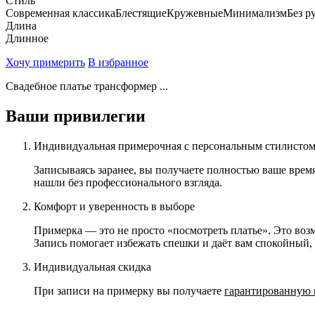
Стиль
Современная классика
Блестящие
Кружевные
Минимализм
Без р
Длина
Длинное
Хочу примерить
В избранное
Свадебное платье трансформер ...
Ваши привилегии
Индивидуальная примерочная с персональным стилисто
Записываясь заранее, вы получаете полностью ваше врем
нашли без профессионального взгляда.
Комфорт и уверенность в выборе
Примерка — это не просто «посмотреть платье». Это возм
Запись помогает избежать спешки и даёт вам спокойный
Индивидуальная скидка
При записи на примерку вы получаете
гарантированную 