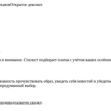
укавов
Открытое декольте
м
я и внимание. Стилист подбирает платья с учётом ваших особе
ожность прочувствовать образ, увидеть себя невестой и убедить
, продуманный выбор.
индивидуальную скидку
.