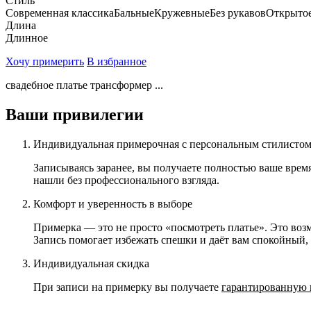
Стиль
Современная классика
Бальные
Кружевные
Без рукавов
Открытое
Длина
Длинное
Хочу примерить
В избранное
свадебное платье трансформер ...
Ваши привилегии
Индивидуальная примерочная с персональным стилисто
Записываясь заранее, вы получаете полностью ваше врем
нашли без профессионального взгляда.
Комфорт и уверенность в выборе
Примерка — это не просто «посмотреть платье». Это возм
Запись помогает избежать спешки и даёт вам спокойный
Индивидуальная скидка
При записи на примерку вы получаете
гарантированную 