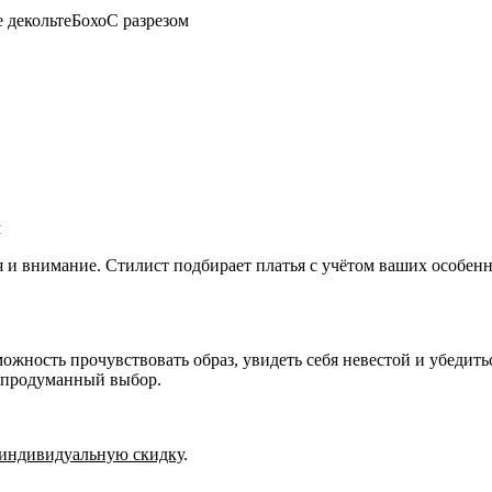
 декольте
Бохо
С разрезом
м
я и внимание. Стилист подбирает платья с учётом ваших особе
ожность прочувствовать образ, увидеть себя невестой и убедить
, продуманный выбор.
индивидуальную скидку
.