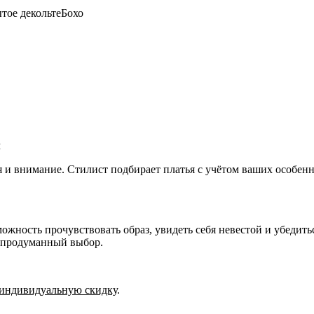
тое декольте
Бохо
м
я и внимание. Стилист подбирает платья с учётом ваших особе
ожность прочувствовать образ, увидеть себя невестой и убедить
, продуманный выбор.
индивидуальную скидку
.