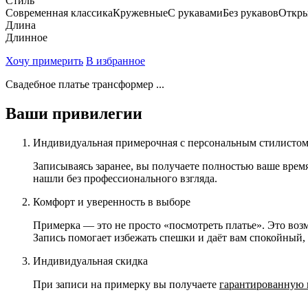
Стиль
Современная классика
Кружевные
С рукавами
Без рукавов
Откры
Длина
Длинное
Хочу примерить
В избранное
Свадебное платье трансформер ...
Ваши привилегии
Индивидуальная примерочная с персональным стилисто
Записываясь заранее, вы получаете полностью ваше врем
нашли без профессионального взгляда.
Комфорт и уверенность в выборе
Примерка — это не просто «посмотреть платье». Это возм
Запись помогает избежать спешки и даёт вам спокойный
Индивидуальная скидка
При записи на примерку вы получаете
гарантированную 