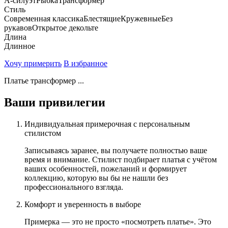
А-силуэт
Рыбка
Трансформер
Стиль
Современная классика
Блестящие
Кружевные
Без
рукавов
Открытое декольте
Длина
Длинное
Хочу примерить
В избранное
Платье трансформер ...
Ваши привилегии
Индивидуальная примерочная с персональным
стилистом
Записываясь заранее, вы получаете полностью ваше
время и внимание. Стилист подбирает платья с учётом
ваших особенностей, пожеланий и формирует
коллекцию, которую вы бы не нашли без
профессионального взгляда.
Комфорт и уверенность в выборе
Примерка — это не просто «посмотреть платье». Это