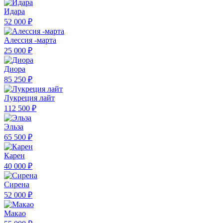
Идара
52 000 ₽
Алессия -марта
25 000 ₽
Диора
85 250 ₽
Лукреция лайт
112 500 ₽
Эльза
65 500 ₽
Карен
40 000 ₽
Сирена
52 000 ₽
Макао