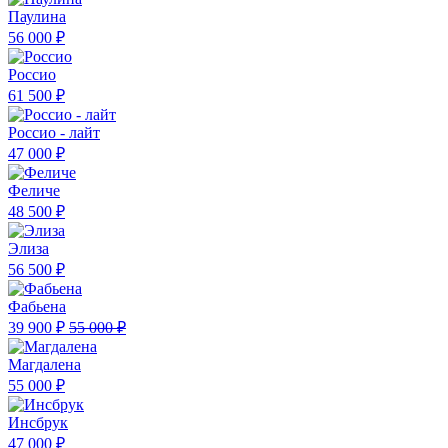
Паулина
56 000 ₽
Россио
61 500 ₽
Россио - лайт
47 000 ₽
Феличе
48 500 ₽
Элиза
56 500 ₽
Фабьена
39 900 ₽
55 000 ₽
Магдалена
55 000 ₽
Инсбрук
47 000 ₽