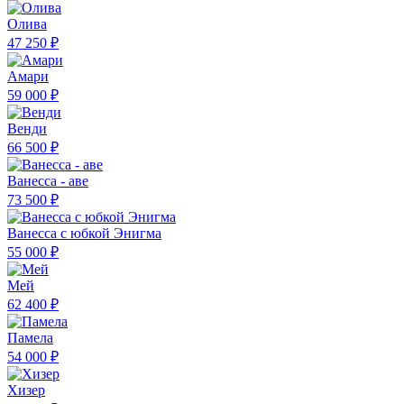
Олива
47 250 ₽
Амари
59 000 ₽
Венди
66 500 ₽
Ванесса - аве
73 500 ₽
Ванесса с юбкой Энигма
55 000 ₽
Мей
62 400 ₽
Памела
54 000 ₽
Хизер