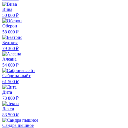
Вива
50 000 ₽
Оберон
58 000 ₽
Беатрис
79 360 ₽
Алеана
54 000 ₽
Сабрина -лайт
61 500 ₽
Дита
73 800 ₽
Лекси
83 500 ₽
Сандра пышное