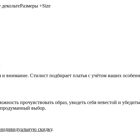
 декольте
Размеры +Size
м
я и внимание. Стилист подбирает платья с учётом ваших особе
ожность прочувствовать образ, увидеть себя невестой и убедить
, продуманный выбор.
индивидуальную скидку
.