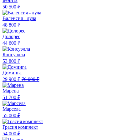
Бенита
50 500 ₽
Валенсия - лула
48 800 ₽
Долорес
44 600 ₽
Консуэлла
53 800 ₽
Доминга
29 900 ₽
76 000 ₽
Марена
51 700 ₽
Марсела
55 000 ₽
Грасия комплект
54 000 ₽