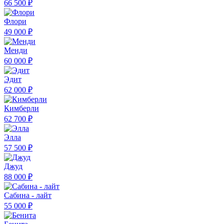
66 500 ₽
Флори
49 000 ₽
Менди
60 000 ₽
Эдит
62 000 ₽
Кимберли
62 700 ₽
Элла
57 500 ₽
Джуд
88 000 ₽
Сабина - лайт
55 000 ₽