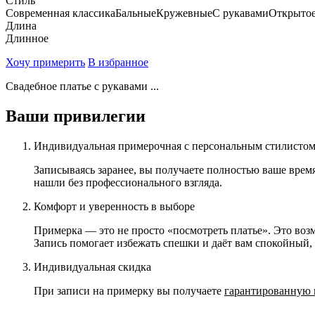
Стиль
Современная классика
Бальные
Кружевные
С рукавами
Открытое
Длина
Длинное
Хочу примерить
В избранное
Свадебное платье с рукавами ...
Ваши привилегии
Индивидуальная примерочная с персональным стилисто
Записываясь заранее, вы получаете полностью ваше врем
нашли без профессионального взгляда.
Комфорт и уверенность в выборе
Примерка — это не просто «посмотреть платье». Это возм
Запись помогает избежать спешки и даёт вам спокойный
Индивидуальная скидка
При записи на примерку вы получаете
гарантированную 