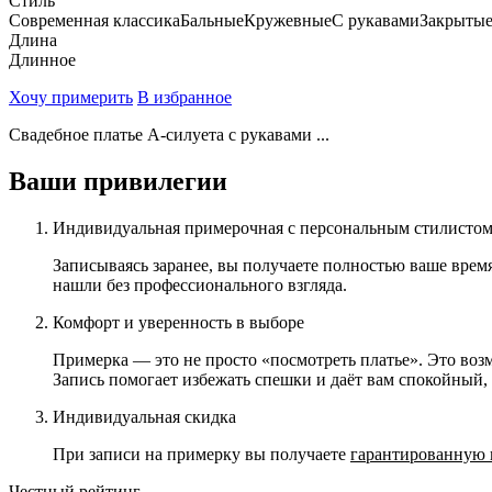
Стиль
Современная классика
Бальные
Кружевные
С рукавами
Закрыты
Длина
Длинное
Хочу примерить
В избранное
Свадебное платье А-силуета с рукавами ...
Ваши привилегии
Индивидуальная примерочная с персональным стилисто
Записываясь заранее, вы получаете полностью ваше врем
нашли без профессионального взгляда.
Комфорт и уверенность в выборе
Примерка — это не просто «посмотреть платье». Это возм
Запись помогает избежать спешки и даёт вам спокойный
Индивидуальная скидка
При записи на примерку вы получаете
гарантированную 
Честный рейтинг