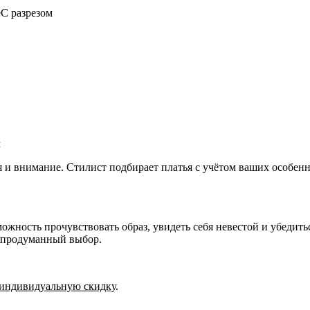
е
С разрезом
м
я и внимание. Стилист подбирает платья с учётом ваших особе
ожность прочувствовать образ, увидеть себя невестой и убедить
, продуманный выбор.
индивидуальную скидку
.