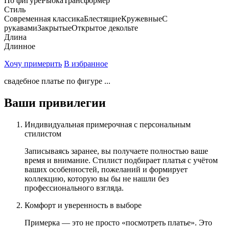
По фигуре
Рыбка
Трансформер
Стиль
Современная классика
Блестящие
Кружевные
С
рукавами
Закрытые
Открытое декольте
Длина
Длинное
Хочу примерить
В избранное
свадебное платье по фигуре ...
Ваши привилегии
Индивидуальная примерочная с персональным
стилистом
Записываясь заранее, вы получаете полностью ваше
время и внимание. Стилист подбирает платья с учётом
ваших особенностей, пожеланий и формирует
коллекцию, которую вы бы не нашли без
профессионального взгляда.
Комфорт и уверенность в выборе
Примерка — это не просто «посмотреть платье». Это