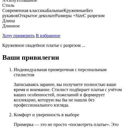
А-силуэт
Пышное
Стиль
Современная классика
Бальные
Кружевные
Без
рукавов
Открытое декольте
Размеры +Size
С разрезом
Длина
Длинное
Хочу примерить
В избранное
Кружевное свадебное платье с разрезом ...
Ваши привилегии
Индивидуальная примерочная с персональным
стилистом
Записываясь заранее, вы получаете полностью ваше
время и внимание. Стилист подбирает платья с учётом
ваших особенностей, пожеланий и формирует
коллекцию, которую вы бы не нашли без
профессионального взгляда.
Комфорт и уверенность в выборе
Примерка — это не просто «посмотреть платье». Это