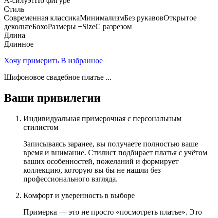
А-силуэт
По фигуре
Стиль
Современная классика
Минимализм
Без рукавов
Открытое
декольте
Бохо
Размеры +Size
С разрезом
Длина
Длинное
Хочу примерить
В избранное
Шифоновое свадебное платье ...
Ваши привилегии
Индивидуальная примерочная с персональным
стилистом
Записываясь заранее, вы получаете полностью ваше
время и внимание. Стилист подбирает платья с учётом
ваших особенностей, пожеланий и формирует
коллекцию, которую вы бы не нашли без
профессионального взгляда.
Комфорт и уверенность в выборе
Примерка — это не просто «посмотреть платье». Это