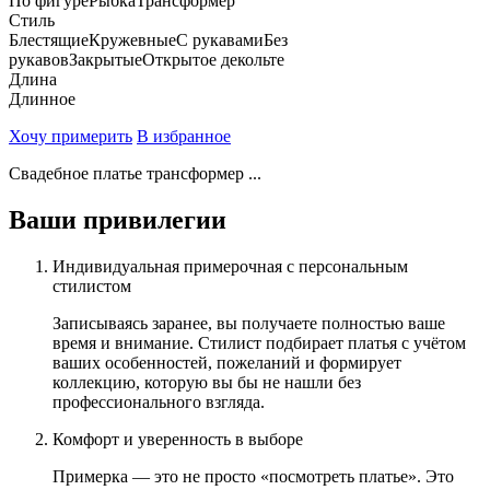
По фигуре
Рыбка
Трансформер
Стиль
Блестящие
Кружевные
С рукавами
Без
рукавов
Закрытые
Открытое декольте
Длина
Длинное
Хочу примерить
В избранное
Свадебное платье трансформер ...
Ваши привилегии
Индивидуальная примерочная с персональным
стилистом
Записываясь заранее, вы получаете полностью ваше
время и внимание. Стилист подбирает платья с учётом
ваших особенностей, пожеланий и формирует
коллекцию, которую вы бы не нашли без
профессионального взгляда.
Комфорт и уверенность в выборе
Примерка — это не просто «посмотреть платье». Это